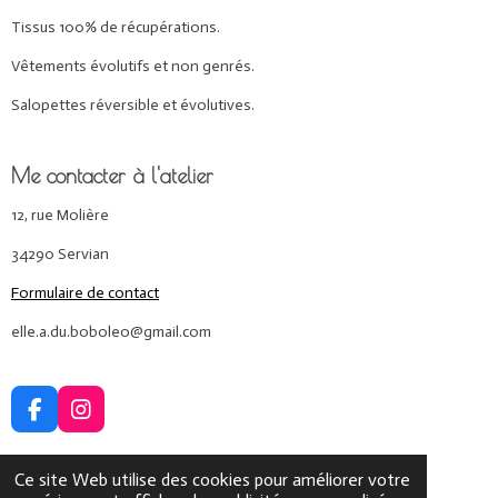
Tissus 100% de récupérations.
Vêtements évolutifs et non genrés.
Salopettes réversible et évolutives.
Me contacter à l'atelier
12, rue Molière
34290 Servian
Formulaire de contact
elle.a.du.boboleo@gmail.com
F
I
a
n
c
s
Ce site Web utilise des cookies pour améliorer votre
e
t
© 2024 - 2026 Elle a du Bobo Léo