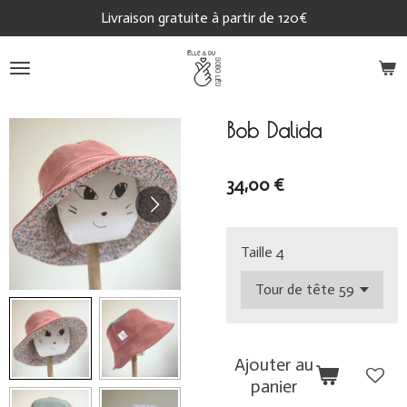
Livraison gratuite à partir de 120€
Passer
au
contenu
principal
Bob Dalida
34,00 €
Taille 4
Ajouter au
panier