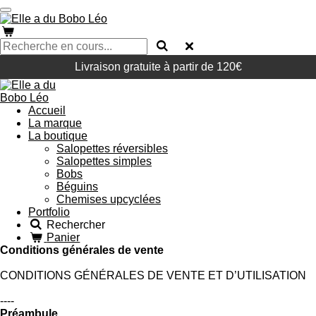
Passer
au
contenu
principal
Livraison gratuite à partir de 120€
Accueil
La marque
La boutique
Salopettes réversibles
Salopettes simples
Bobs
Béguins
Chemises upcyclées
Portfolio
Rechercher
Panier
Conditions générales de vente
CONDITIONS GÉNÉRALES DE VENTE ET D’UTILISATION
----
Préambule