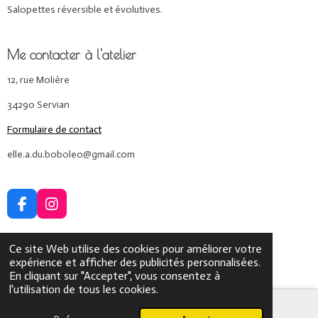
Salopettes réversible et évolutives.
Me contacter à l'atelier
12, rue Molière
34290 Servian
Formulaire de contact
elle.a.du.boboleo@gmail.com
F
I
a
n
c
s
Ce site Web utilise des cookies pour améliorer votre
e
t
© 2024 - 2026 Elle a du Bobo Léo
expérience et afficher des publicités personnalisées.
b
a
Propulsé par
Webador
En cliquant sur "Accepter", vous consentez à
o
g
l'utilisation de tous les cookies.
o
r
k
a
m