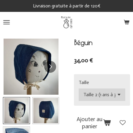
Livraison gratuite à partir de 120€
Passer
au
contenu
principal
Béguin
34,00 €
Taille
Ajouter au
panier