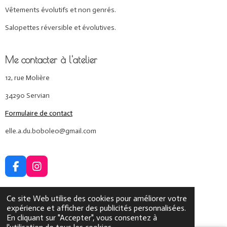
Vêtements évolutifs et non genrés.
Salopettes réversible et évolutives.
Me contacter à l'atelier
12, rue Molière
34290 Servian
Formulaire de contact
elle.a.du.boboleo@gmail.com
F
I
a
n
c
s
Ce site Web utilise des cookies pour améliorer votre
e
t
© 2024 - 2026 Elle a du Bobo Léo
expérience et afficher des publicités personnalisées.
b
a
Propulsé par
Webador
En cliquant sur "Accepter", vous consentez à
o
g